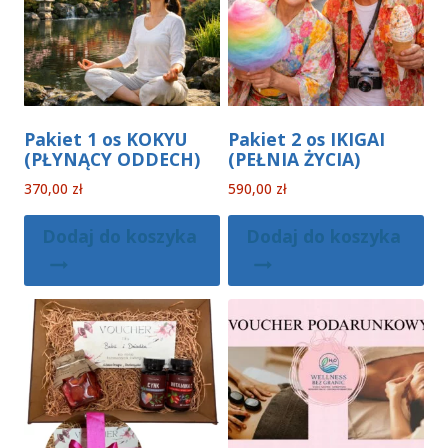
Pakiet 1 os KOKYU
Pakiet 2 os IKIGAI
(PŁYNĄCY ODDECH)
(PEŁNIA ŻYCIA)
370,00
zł
590,00
zł
Dodaj do koszyka
Dodaj do koszyka