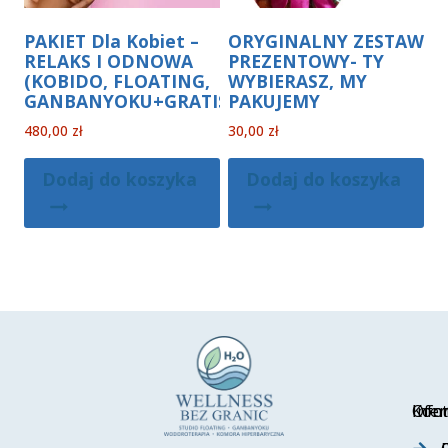
PAKIET Dla Kobiet –
ORYGINALNY ZESTAW
RELAKS I ODNOWA
PREZENTOWY- TY
(KOBIDO, FLOATING,
WYBIERASZ, MY
GANBANYOKU+GRATIS)
PAKUJEMY
480,00
zł
30,00
zł
Dodaj do koszyka
Dodaj do koszyka
Ofer
Info
Kont