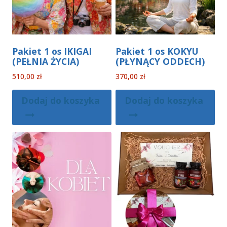
Pakiet 1 os IKIGAI
Pakiet 1 os KOKYU
(PEŁNIA ŻYCIA)
(PŁYNĄCY ODDECH)
510,00
zł
370,00
zł
Dodaj do koszyka
Dodaj do koszyka